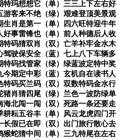
今期特玛想想它（单）三三上下左右好
三五游客来不绝（绿）艰难登顶美景观
今期生肖是第一（单）四六旺特迎牛年
好人好事雷锋也（单）前人种德后人收
今期特码猜双肖（双）亡羊补牢金水木
小心驾驶保安全（蓝）七上八下车辆多
今期特码找管家（绿）绿蓝波定特中奖
二九今期定中彩（蓝）玄机自在读书人
红色特码买兰码（双）双数特码金水行
猴蛇猪肖猜四尾（绿）兰色一波防绿单
山南海北闯一闯（双）死路一条还要走
四季耕耘五谷丰（单）风云龙虎四门开
十一长假已在即（双）出门旅行散心去
兔鸡猴蛇猜中间（单）三九特尾在左右