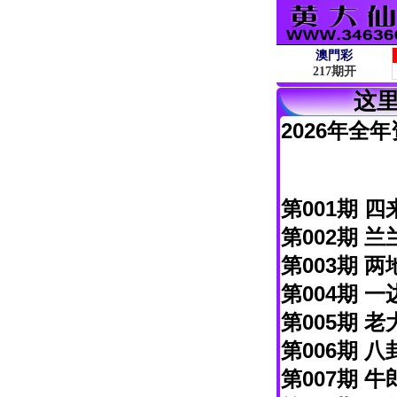
这
2026年全年
第001期 
第002期 
第003期 
第004期 
第005期 
第006期 
第007期 