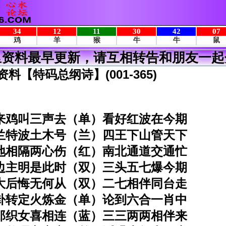
里资料最早更新，请互相转告和朋友一起
资料【特码总纲诗】(001-365)
四来鸡叫三声去（单）看好红波在今期
兰兰特波土木号（兰）四王下山管天下
两地相隔两心伤（红）南北通道交通忙
一边主明是此时（双）三头五七爆今期
老大后悔无何从（双）二七相伴同台走
八卦转定火炼金（单）论到六合一肖中
牛郎织女喜相连（蓝）三三两两相伴来