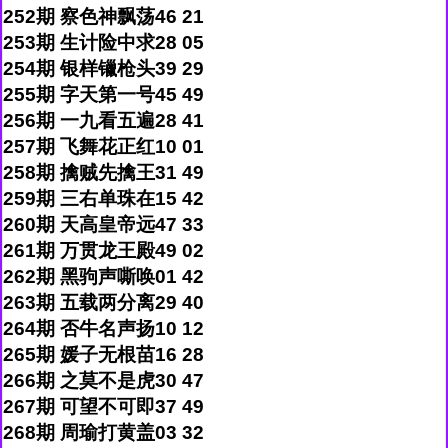
252期 察色神飘荡46 21
253期 生计险中求28 05
254期 银样镴枪头39 29
255期 字天第一号45 49
256期 一九看五遍28 41
257期 飞舞花正红10 01
258期 擒贼先擒王31 49
259期 三右单珠在15 42
260期 天高皇帝远47 33
261期 万贯龙王殿49 02
262期 黑驹声嘶唤01 42
263期 五载两分离29 40
264期 否牛名声扬10 12
265期 媛子无根苗16 28
266期 之莫不是虎30 47
267期 可望不可即37 49
268期 周瑜打黄盖03 32