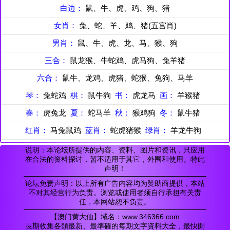
白边：
鼠、牛、虎、鸡、狗、猪
女肖：
兔、蛇、羊、鸡、猪(五宫肖)
男肖：
鼠、牛、虎、龙、马、猴、狗
三合：
鼠龙猴、牛蛇鸡、虎马狗、兔羊猪
六合：
鼠牛、龙鸡、虎猪、蛇猴、兔狗、马羊
琴：
兔蛇鸡
棋：
鼠牛狗
书：
虎龙马
画：
羊猴猪
春：
虎兔龙
夏：
蛇马羊
秋：
猴鸡狗
冬：
鼠牛猪
红肖：
马兔鼠鸡
蓝肖：
蛇虎猪猴
绿肖：
羊龙牛狗
说明：本论坛所提供的内容、资料、图片和资讯，只应用
在合法的资料探讨，暂不适用于其它，外围和使用。特此
声明！
论坛免责声明：以上所有广告内容均为赞助商提供，本站
不对其经营行为负责。浏览或使用者须自行承担有关责
任，本网站恕不负责。
【澳门黄大仙】域名：www.346366.com
長期收集各類最新、最準確的每期文字資料大全，最快開