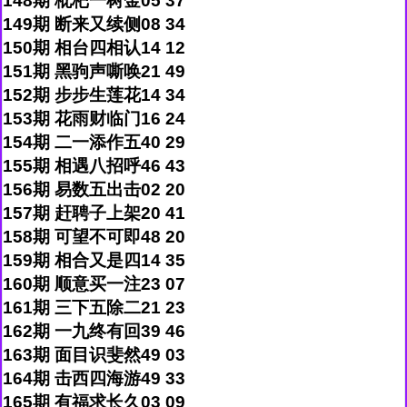
148期 枇杷一树金05 37
149期 断来又续侧08 34
150期 相台四相认14 12
151期 黑驹声嘶唤21 49
152期 步步生莲花14 34
153期 花雨财临门16 24
154期 二一添作五40 29
155期 相遇八招呼46 43
156期 易数五出击02 20
157期 赶聘子上架20 41
158期 可望不可即48 20
159期 相合又是四14 35
160期 顺意买一注23 07
161期 三下五除二21 23
162期 一九终有回39 46
163期 面目识斐然49 03
164期 击西四海游49 33
165期 有福求长久03 09