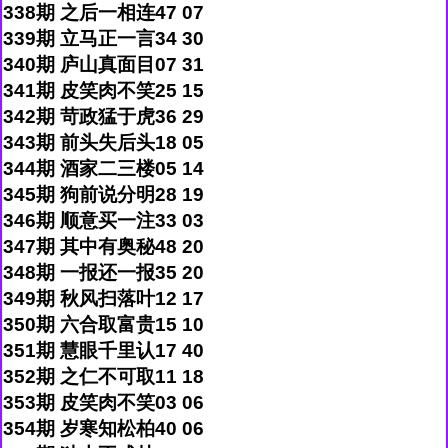
338期 之后一相连47 07
339期 立马正一言34 30
340期 庐山真面目07 31
341期 皮笑肉不笑25 15
342期 苛政猛于虎36 29
343期 前头失后头18 05
344期 酒家二三楼05 14
345期 狗前说分明28 19
346期 顺意买一注33 03
347期 其中有奥秘48 20
348期 一报还一报35 20
349期 秋风扫落叶12 17
350期 六合取富贵15 10
351期 慧眼千里认17 40
352期 之仁不可取11 18
353期 皮笑肉不笑03 06
354期 岁寒知松柏40 06