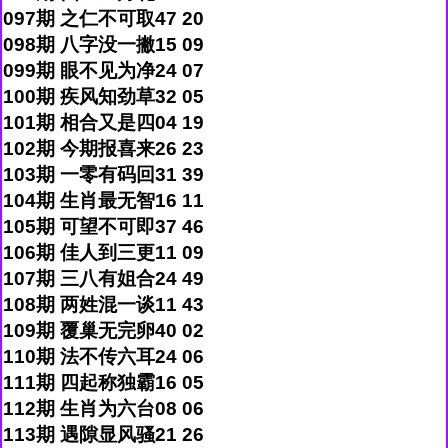
097期 之仁不可取47 20
098期 八字没一撇15 09
099期 眼不见为净24 07
100期 疾风知劲草32 05
101期 相合又是四04 19
102期 今期报喜来26 23
103期 一零有码回31 39
104期 生肖最无智16 11
105期 可望不可即37 46
106期 佳人到三更11 09
107期 三八有姐合24 49
108期 两姓混一谈11 43
109期 覆巢无完卵40 02
110期 法不传六耳24 06
111期 四起称独霸16 05
112期 生肖为六台08 06
113期 遇隙显风骚21 26