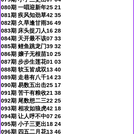
080期 一唱迎新年25 21
081期 疾风知劲草42 35
082期 久旱逢甘雨36 49
083期 床头捉刀人16 28
084期 天开最不该07 33
085期 鲤鱼跳龙门39 32
086期 嬢子无根苗10 25
087期 步步生莲花01 03
088期 软玉皆成双13 40
089期 走巷有八千14 23
090期 易数五出击25 17
091期 苦干有粮收21 38
092期 尾数想二三22 25
093期 相攻如狼虎42 18
094期 让人呼不中07 26
095期 小子三更出18 24
096期 四五二月花13 46