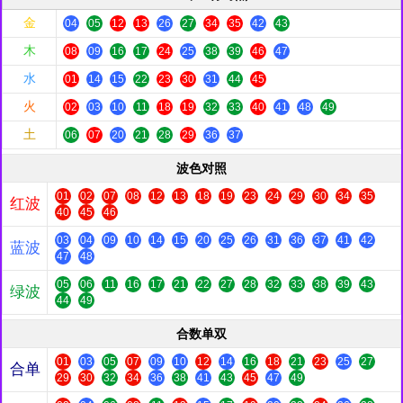
金
04
05
12
13
26
27
34
35
42
43
木
08
09
16
17
24
25
38
39
46
47
水
01
14
15
22
23
30
31
44
45
火
02
03
10
11
18
19
32
33
40
41
48
49
土
06
07
20
21
28
29
36
37
波色对照
01
02
07
08
12
13
18
19
23
24
29
30
34
35
红波
40
45
46
03
04
09
10
14
15
20
25
26
31
36
37
41
42
蓝波
47
48
05
06
11
16
17
21
22
27
28
32
33
38
39
43
绿波
44
49
合数单双
01
03
05
07
09
10
12
14
16
18
21
23
25
27
合单
29
30
32
34
36
38
41
43
45
47
49