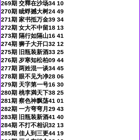
269期 交釋在沙场34 10
270期 眦蜉撼大树24 49
271期 家书抵万金39 34
272期 女大不中留18 13
273期 隔行如隔山16 41
274期 狮子大开口32 12
275期 旧瓶装新酒33 25
276期 岁寒知松柏09 44
277期 两姓混一谈34 45
278期 眼不见为净28 06
279期 天字第一号16 30
280期 桃李満天下38 25
281期 察色神飘荡41 01
282期 一方弯弯月29 43
283期 旧瓶装新酒41 40
284期 不打不相识32 13
285期 佳人到三更44 19