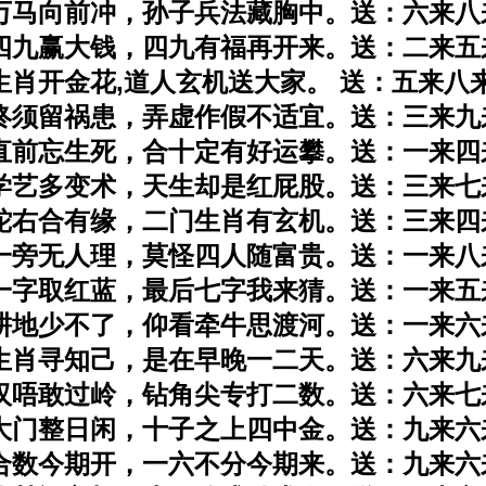
千军万马向前冲，孙子兵法藏胸中。送：六来八
在博四九赢大钱，四九有福再开来。送：二来五
期生肖开金花,道人玄机送大家。 送：五来八
养虎终须留祸患，弄虚作假不适宜。送：三来九
勇往直前忘生死，合十定有好运攀。送：一来四
拜师学艺多变术，天生却是红屁股。送：三来七
猴左蛇右合有缘，二门生肖有玄机。送：三来四
虎在一旁无人理，莫怪四人随富贵。送：一来八
零字一字取红蓝，最后七字我来猜。送：一来五
田里耕地少不了，仰看牵牛思渡河。送：一来六
排位生肖寻知己，是在早晚一二天。送：六来九
非好汉唔敢过岭，钻角尖专打二数。送：六来七
狗守大门整日闲，十子之上四中金。送：九来六
二三合数今期开，一六不分今期来。送：九来六