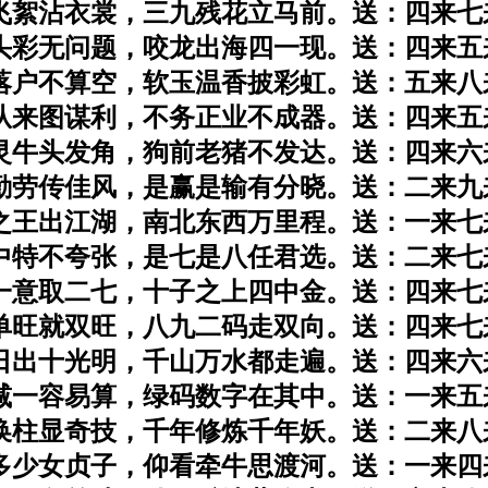
三五飞絮沾衣裳，三九残花立马前。送：四来七
中得头彩无问题，咬龙出海四一现。送：四来五
三四落户不算空，软玉温香披彩虹。送：五来八
强盗从来图谋利，不务正业不成器。送：四来五
鼠后灵牛头发角，狗前老猪不发达。送：四来六
一世勤劳传佳风，是赢是输有分晓。送：二来九
千王之王出江湖，南北东西万里程。送：一来七
一波中特不夸张，是七是八任君选。送：二来七
一心一意取二七，十子之上四中金。送：四来七
不是单旺就双旺，八九二码走双向。送：四来七
一九日出十光明，千山万水都走遍。送：四来六
十四减一容易算，绿码数字在其中。送：一来五
偷梁换柱显奇技，千年修炼千年妖。送：二来八
九州多少女贞子，仰看牵牛思渡河。送：一来四