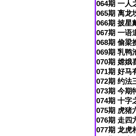
064期 
065期 
066期 
067期 
068期 
069期 
070期 
071期 
072期 
073期 今
074期 
075期 
076期 
077期 