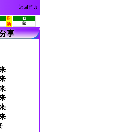
返回首页
分享
来
来
来
来
来
来
来