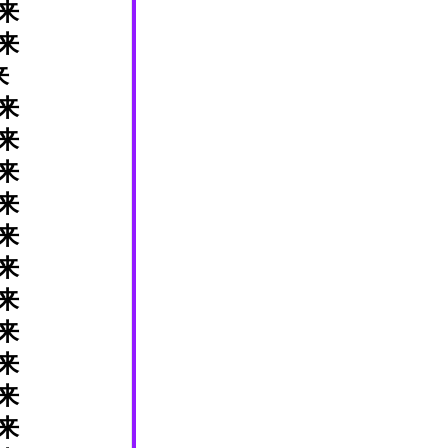
来
来
来
来
来
来
来
来
来
来
来
来
来
来