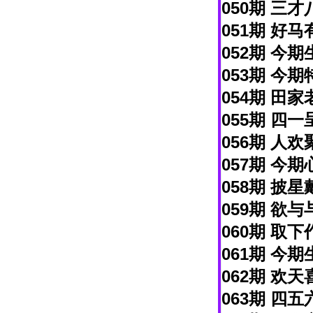
050期 
051期 
052期 
053期 
054期 
055期 
056期 
057期 
058期 
059期 
060期 
061期 今
062期 
063期 