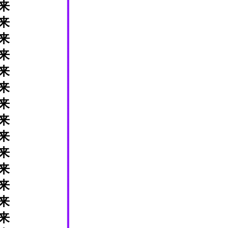
来
来
来
来
来
来
来
来
来
来
来
来
来
来