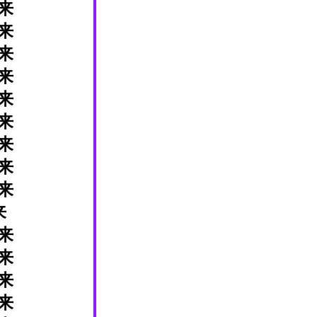
来
来
来
来
来
来
来
来
来
来
来
来
来
来