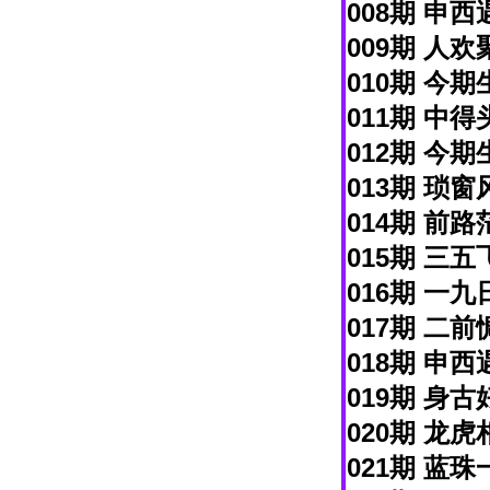
008期 
009期 
010期 今
011期 
012期 
013期 
014期 
015期 
016期 
017期 
018期 
019期 
020期 
021期 