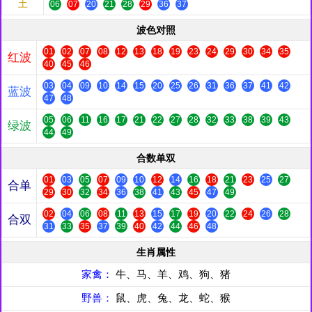
土
06
07
20
21
28
29
36
37
波色对照
01
02
07
08
12
13
18
19
23
24
29
30
34
35
红波
40
45
46
03
04
09
10
14
15
20
25
26
31
36
37
41
42
蓝波
47
48
05
06
11
16
17
21
22
27
28
32
33
38
39
43
绿波
44
49
合数单双
01
03
05
07
09
10
12
14
16
18
21
23
25
27
合单
29
30
32
34
36
38
41
43
45
47
49
02
04
06
08
11
13
15
17
19
20
22
24
26
28
合双
31
33
35
37
39
40
42
44
46
48
生肖属性
家禽：
牛、马、羊、鸡、狗、猪
野兽：
鼠、虎、兔、龙、蛇、猴