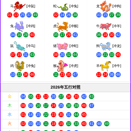
马
[冲鼠]
蛇
[冲兔]
龙
[冲狗]
01
13
25
37
49
02
14
26
38
03
15
27
39
兔
[冲鸡]
虎
[冲猴]
牛
[冲羊]
04
16
28
40
05
17
29
41
06
18
30
42
鼠
[冲马]
猪
[冲蛇]
狗
[冲龙]
07
19
31
43
08
20
32
44
09
21
33
45
鸡
[冲兔]
猴
[冲虎]
羊
[冲牛]
10
22
34
46
11
23
35
47
12
24
36
48
2026年五行对照
金
04
05
12
13
26
27
34
35
42
43
木
08
09
16
17
24
25
38
39
46
47
水
01
14
15
22
23
30
31
44
45
火
02
03
10
11
18
19
32
33
40
41
48
49