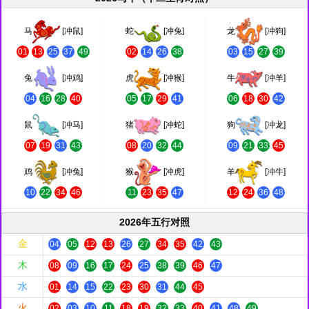
马
[冲鼠]
蛇
[冲兔]
龙
[冲狗]
01
13
25
37
49
02
14
26
38
03
15
27
39
兔
[冲鸡]
虎
[冲猴]
牛
[冲羊]
04
16
28
40
05
17
29
41
06
18
30
42
鼠
[冲马]
猪
[冲蛇]
狗
[冲龙]
07
19
31
43
08
20
32
44
09
21
33
45
鸡
[冲兔]
猴
[冲虎]
羊
[冲牛]
10
22
34
46
11
23
35
47
12
24
36
48
2026年五行对照
金
04
05
12
13
26
27
34
35
42
43
木
08
09
16
17
24
25
38
39
46
47
水
01
14
15
22
23
30
31
44
45
火
02
03
10
11
18
19
32
33
40
41
48
49