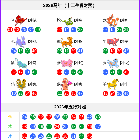
2026马年（十二生肖对照）
马
[冲鼠]
蛇
[冲兔]
龙
[冲狗]
01
13
25
37
49
02
14
26
38
03
15
27
39
兔
[冲鸡]
虎
[冲猴]
牛
[冲羊]
04
16
28
40
05
17
29
41
06
18
30
42
鼠
[冲马]
猪
[冲蛇]
狗
[冲龙]
07
19
31
43
08
20
32
44
09
21
33
45
鸡
[冲兔]
猴
[冲虎]
羊
[冲牛]
10
22
34
46
11
23
35
47
12
24
36
48
2026年五行对照
金
04
05
12
13
26
27
34
35
42
43
木
08
09
16
17
24
25
38
39
46
47
水
01
14
15
22
23
30
31
44
45