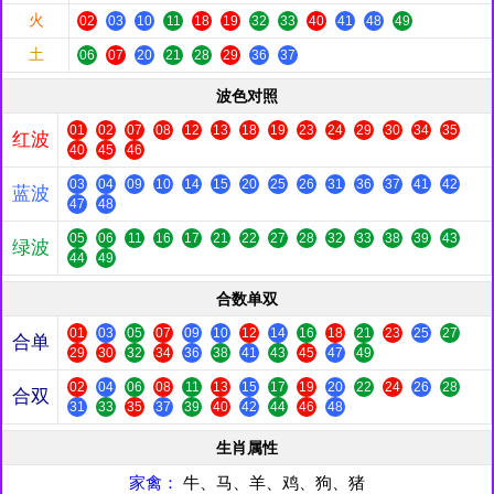
火
02
03
10
11
18
19
32
33
40
41
48
49
土
06
07
20
21
28
29
36
37
波色对照
01
02
07
08
12
13
18
19
23
24
29
30
34
35
红波
40
45
46
03
04
09
10
14
15
20
25
26
31
36
37
41
42
蓝波
47
48
05
06
11
16
17
21
22
27
28
32
33
38
39
43
绿波
44
49
合数单双
01
03
05
07
09
10
12
14
16
18
21
23
25
27
合单
29
30
32
34
36
38
41
43
45
47
49
02
04
06
08
11
13
15
17
19
20
22
24
26
28
合双
31
33
35
37
39
40
42
44
46
48
生肖属性
家禽：
牛、马、羊、鸡、狗、猪